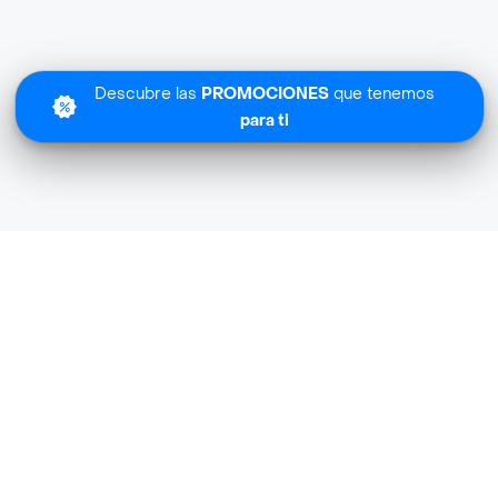
Descubre las
PROMOCIONES
que tenemos
para ti
Lo sentimos
Exito Compra-rapida no tiene cobertura en tu zona.
Descubre
otras tiendas similares
cerca de ti.
Descubrir tiendas