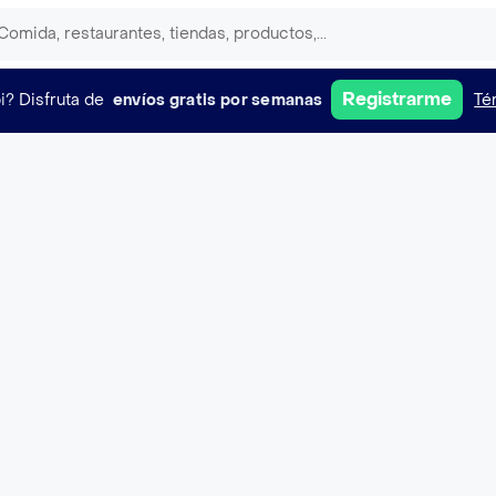
Registrarme
i?
Disfruta de
envíos gratis por semanas
Té