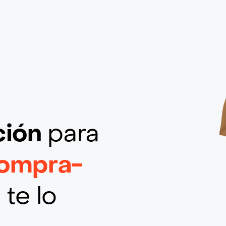
ción
para
Compra-
 te lo