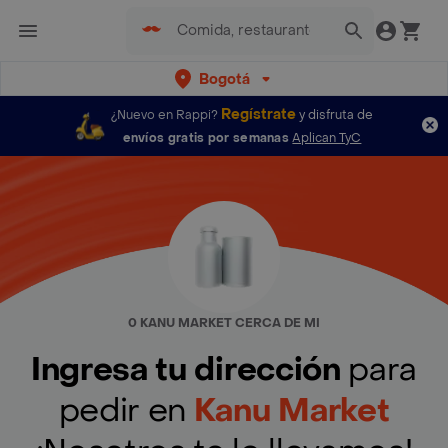
Bogotá
Regístrate
¿Nuevo en Rappi?
y disfruta de
envíos gratis por semanas
Aplican TyC
0 KANU MARKET CERCA DE MI
Ingresa tu dirección
para
pedir en
Kanu Market