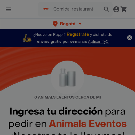
Bogotá
Regístrate
¿Nuevo en Rappi?
y disfruta de
envíos gratis por semanas
Aplican TyC
0 ANIMALS EVENTOS CERCA DE MI
Ingresa tu dirección
para
pedir en
Animals Eventos