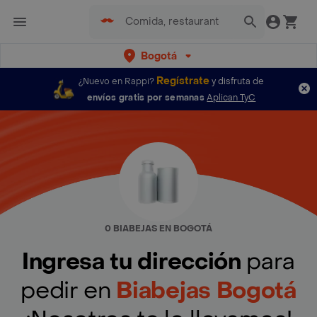
Bogotá
Regístrate
¿Nuevo en Rappi?
y disfruta de
envíos gratis por semanas
Aplican TyC
0 BIABEJAS EN BOGOTÁ
Ingresa tu dirección
para
pedir en
Biabejas Bogotá