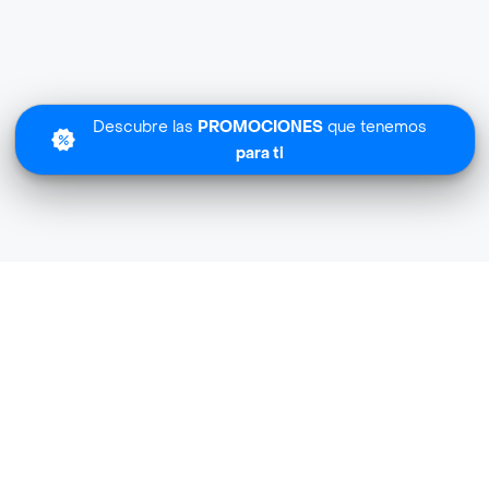
Descubre las
PROMOCIONES
que tenemos
para ti
Lo sentimos
Coca Cola Market no tiene cobertura en tu zona.
Descubre
otras tiendas similares
cerca de ti.