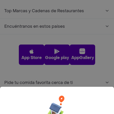
Top Marcas y Cadenas de Restaurantes
Encuéntranos en estos países
App Store
Google play
AppGallery
Pide tu comida favorita cerca de ti
Categorías
Únete a Rappi