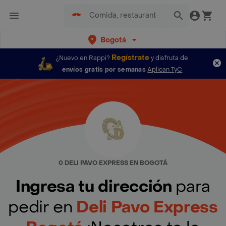
Bogotá
Regístrate
¿Nuevo en Rappi?
y disfruta de
envíos gratis por semanas
Aplican TyC
0 DELI PAVO EXPRESS EN BOGOTÁ
Ingresa tu dirección
para
pedir en
Deli Pavo Express