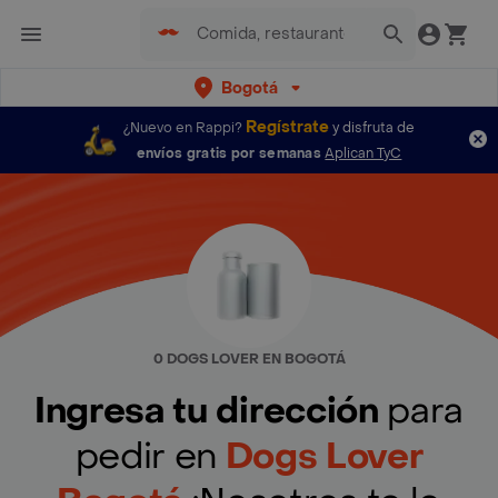
Bogotá
Regístrate
¿Nuevo en Rappi?
y disfruta de
envíos gratis por semanas
Aplican TyC
0 DOGS LOVER EN BOGOTÁ
Ingresa tu dirección
para
pedir en
Dogs Lover