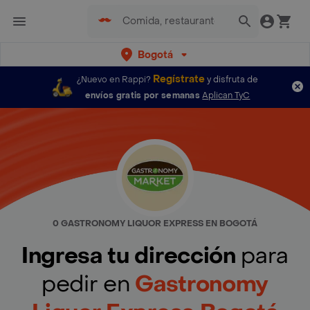
Bogotá
Regístrate
¿Nuevo en Rappi?
y disfruta de
envíos gratis por semanas
Aplican TyC
0 GASTRONOMY LIQUOR EXPRESS EN BOGOTÁ
Ingresa tu dirección
para
pedir en
Gastronomy