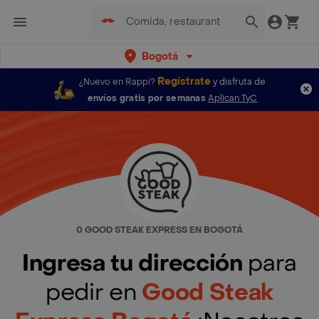
Bogotá
Regístrate
¿Nuevo en Rappi?
y disfruta de
envíos gratis por semanas
Aplican TyC
0 GOOD STEAK EXPRESS EN BOGOTÁ
Ingresa tu dirección
para
pedir en
Good Steak