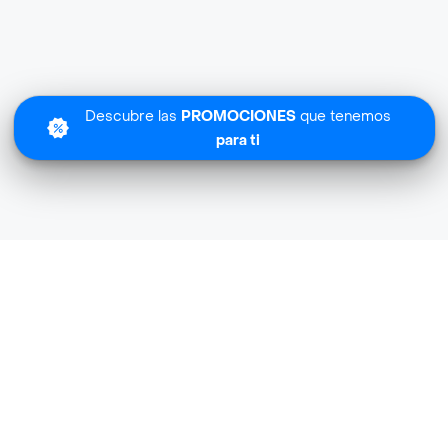
Descubre las
PROMOCIONES
que tenemos
para ti
Lo sentimos
Liquor Home no tiene cobertura en tu zona.
Descubre
otras tiendas similares
cerca de ti.