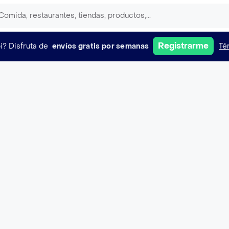
Registrarme
i?
Disfruta de
envíos gratis por semanas
Té