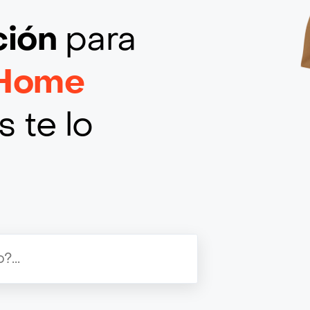
ción
para
 Home
 te lo