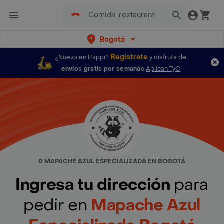
Bogotá
Regístrate
¿Nuevo en Rappi?
y disfruta de
envíos gratis por semanas
Aplican TyC
0 MAPACHE AZUL ESPECIALIZADA EN BOGOTÁ
Ingresa tu dirección
para
pedir en
Mapache Azul