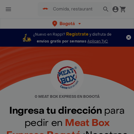
Bogotá
Regístrate
¿Nuevo en Rappi?
y disfruta de
envíos gratis por semanas
Aplican TyC
0 MEAT BOX EXPRESS EN BOGOTÁ
Ingresa tu dirección
para
pedir en
Meat Box