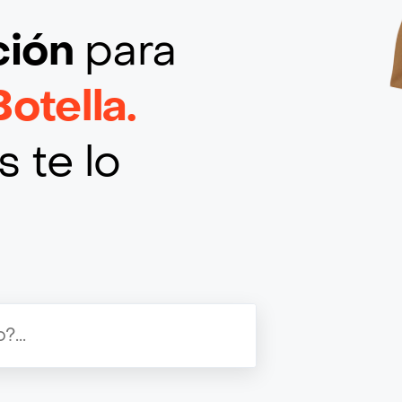
ción
para
otella.
 te lo