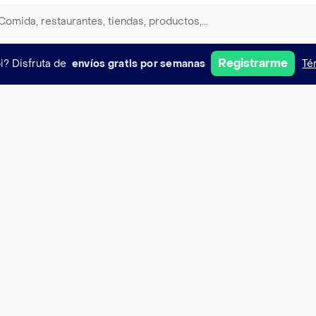
Registrarme
i?
Disfruta de
envíos gratis por semanas
Té