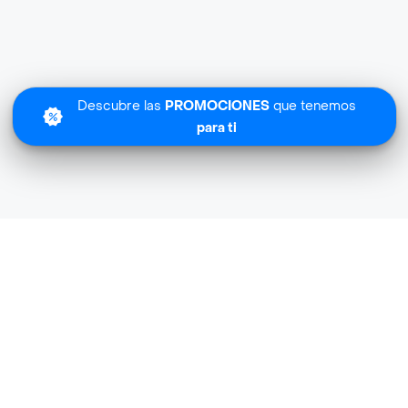
Descubre las
PROMOCIONES
que tenemos
para ti
Lo sentimos
Nueva Botella. no tiene cobertura en tu zona.
Descubre
otras tiendas similares
cerca de ti.