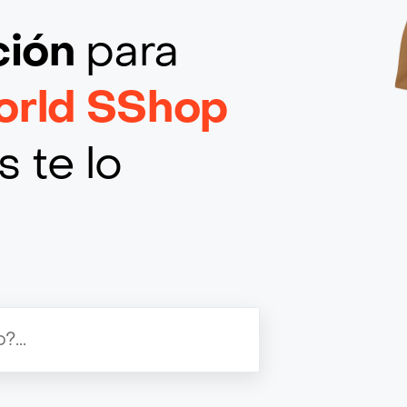
ción
para
orld SShop
 te lo