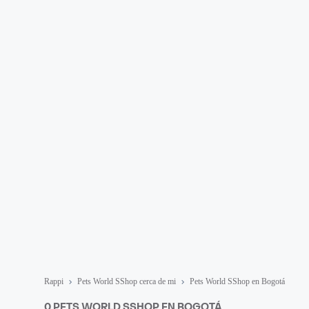
Rappi
Pets World SShop cerca de mi
Pets World SShop en Bogotá
0 PETS WORLD SSHOP EN BOGOTÁ