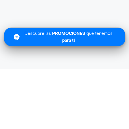
Descubre las
PROMOCIONES
que tenemos
para ti
Lo sentimos
Pets World SShop no tiene cobertura en tu zona.
Descubre
otras tiendas similares
cerca de ti.