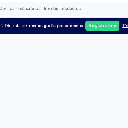
Registrarme
i?
Disfruta de
envíos gratis por semanas
Té