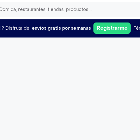
Registrarme
i?
Disfruta de
envíos gratis por semanas
Té