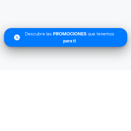
Descubre las
PROMOCIONES
que tenemos
para ti
Lo sentimos
Puro Verde no tiene cobertura en tu zona.
Descubre
otras tiendas similares
cerca de ti.