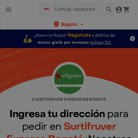
Bogotá
Regístrate
¿Nuevo en Rappi?
y disfruta de
envíos gratis por semanas
Aplican TyC
0 SURTIFRUVER EXPRESS EN BOGOTÁ
Ingresa tu dirección
para
pedir en
Surtifruver