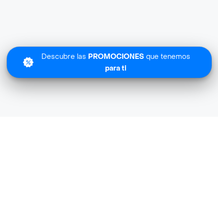
Descubre las
PROMOCIONES
que tenemos
para ti
Lo sentimos
Tienda De Clemente Market no tiene cobertura en tu zona
Descubre
otras tiendas similares
cerca de ti.