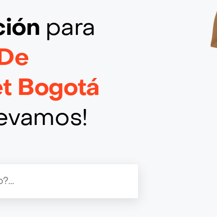
ción
para
 De
t Bogotá
llevamos!