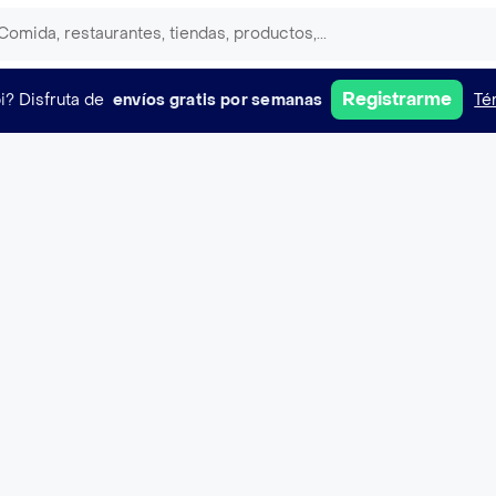
Registrarme
i?
Disfruta de
envíos gratis por semanas
Té