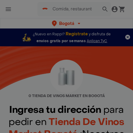
Bogotá
Regístrate
¿Nuevo en Rappi?
y disfruta de
envíos gratis por semanas
Aplican TyC
0 TIENDA DE VINOS MARKET EN BOGOTÁ
Ingresa tu dirección
para
pedir en
Tienda De Vinos