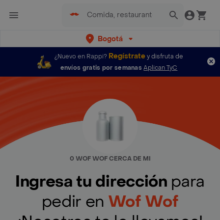
Bogotá
Regístrate
¿Nuevo en Rappi?
y disfruta de
envíos gratis por semanas
Aplican TyC
0 WOF WOF CERCA DE MI
Ingresa tu dirección
para
pedir en
Wof Wof