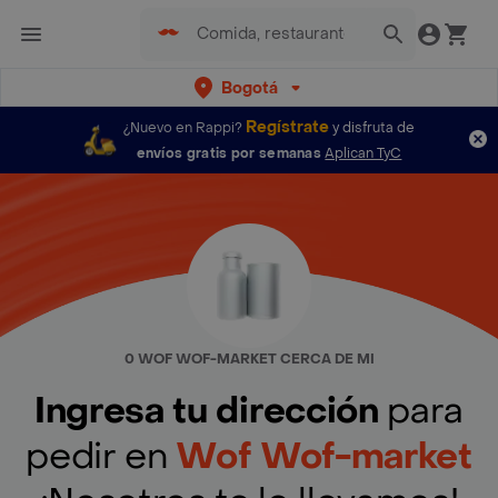
Bogotá
Regístrate
¿Nuevo en Rappi?
y disfruta de
envíos gratis por semanas
Aplican TyC
0 WOF WOF-MARKET CERCA DE MI
Ingresa tu dirección
para
pedir en
Wof Wof-market