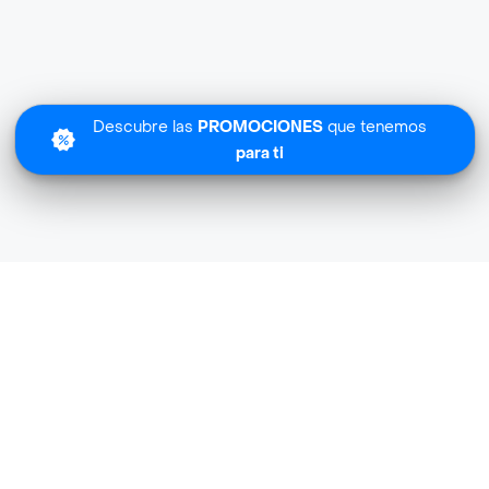
Descubre las
PROMOCIONES
que tenemos
para ti
Lo sentimos
Bartending Big no tiene cobertura en tu zona.
Descubre
otras tiendas similares
cerca de ti.