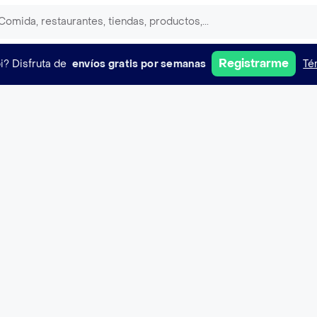
Registrarme
i?
Disfruta de
envíos gratis por semanas
Té