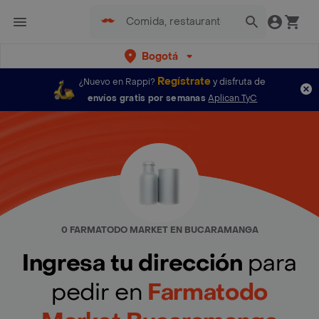
Bogotá
Regístrate
¿Nuevo en Rappi?
y disfruta de
envíos gratis por semanas
Aplican TyC
0 FARMATODO MARKET EN BUCARAMANGA
Ingresa tu dirección
para
pedir en
Farmatodo