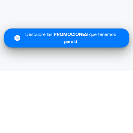
Descubre las
PROMOCIONES
que tenemos
para ti
Lo sentimos
La Bocata Express no tiene cobertura en tu zona.
Descubre
otras tiendas similares
cerca de ti.