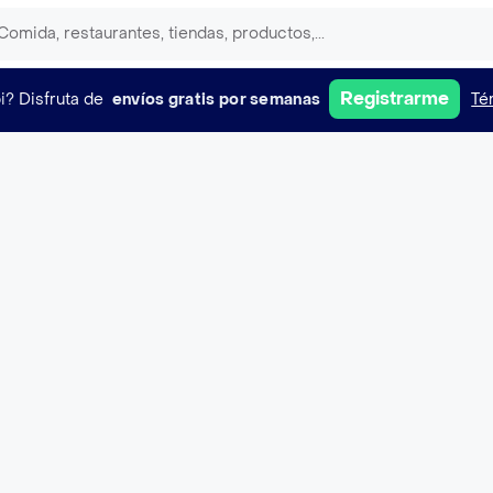
Registrarme
i?
Disfruta de
envíos gratis por semanas
Té