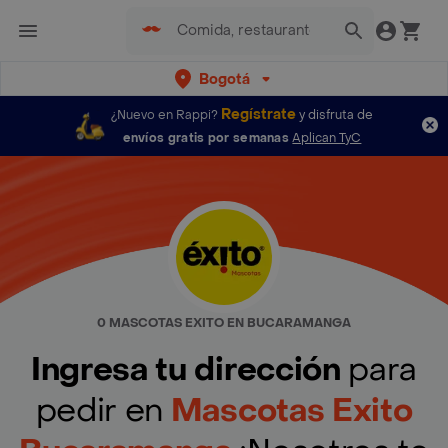
Bogotá
Regístrate
¿Nuevo en Rappi?
y disfruta de
envíos gratis por semanas
Aplican TyC
0 MASCOTAS EXITO EN BUCARAMANGA
Ingresa tu dirección
para
pedir en
Mascotas Exito