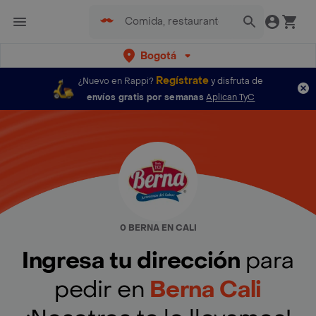
Bogotá
Regístrate
¿Nuevo en Rappi?
y disfruta de
envíos gratis por semanas
Aplican TyC
0 BERNA EN CALI
Ingresa tu dirección
para
pedir en
Berna Cali