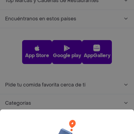
Top Marcas y Cadenas de Restaurantes
Encuéntranos en estos países
App Store
Google play
AppGallery
Pide tu comida favorita cerca de ti
Categorías
Únete a Rappi