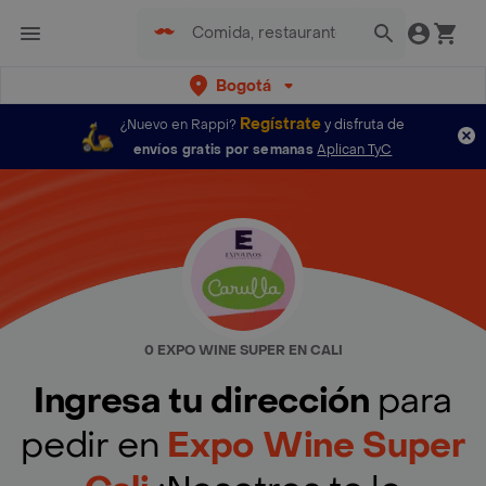
Bogotá
Regístrate
¿Nuevo en Rappi?
y disfruta de
envíos gratis por semanas
Aplican TyC
0 EXPO WINE SUPER EN CALI
Ingresa tu dirección
para
pedir en
Expo Wine Super