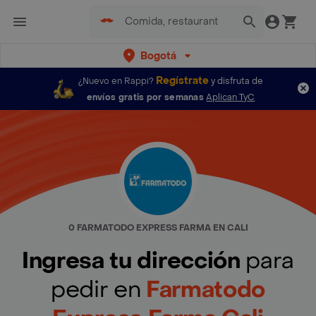
Bogotá
Regístrate
¿Nuevo en Rappi?
y disfruta de
envíos gratis por semanas
Aplican TyC
0 FARMATODO EXPRESS FARMA EN CALI
Ingresa tu dirección
para
pedir en
Farmatodo