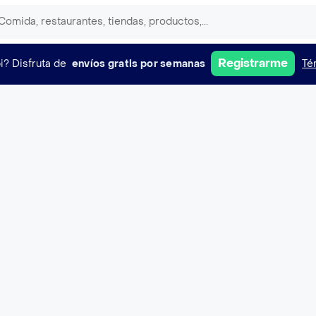
Registrarme
i?
Disfruta de
envíos gratis por semanas
Té