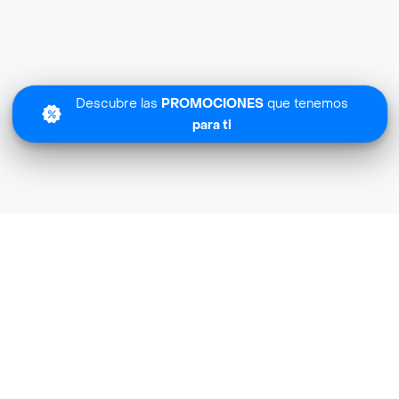
Descubre las
PROMOCIONES
que tenemos
para ti
Lo sentimos
Freezen Vida Sana no tiene cobertura en tu zona.
Descubre
otras tiendas similares
cerca de ti.