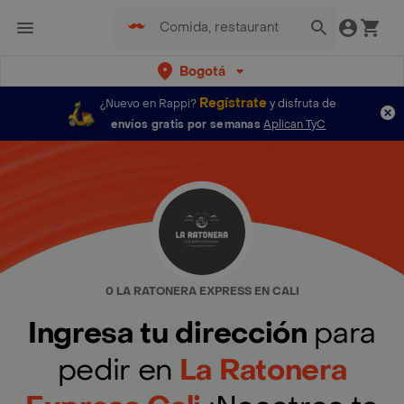
Bogotá
Regístrate
¿Nuevo en Rappi?
y disfruta de
envíos gratis por semanas
Aplican TyC
0 LA RATONERA EXPRESS EN CALI
Ingresa tu dirección
para
pedir en
La Ratonera