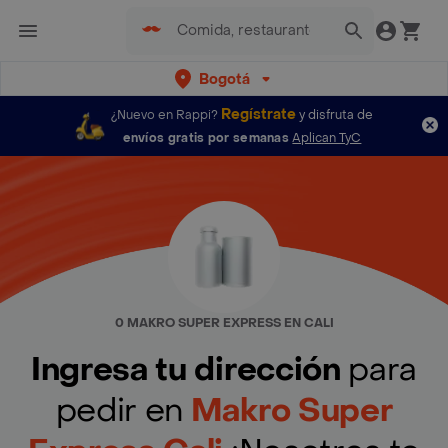
Bogotá
Regístrate
¿Nuevo en Rappi?
y disfruta de
envíos gratis por semanas
Aplican TyC
0 MAKRO SUPER EXPRESS EN CALI
Ingresa tu dirección
para
pedir en
Makro Super