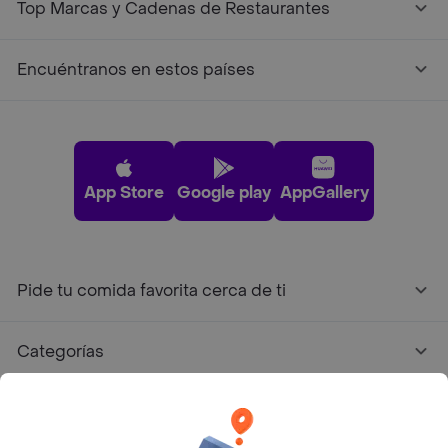
Top Marcas y Cadenas de Restaurantes
Encuéntranos en estos países
App Store
Google play
AppGallery
Pide tu comida favorita cerca de ti
Categorías
Únete a Rappi