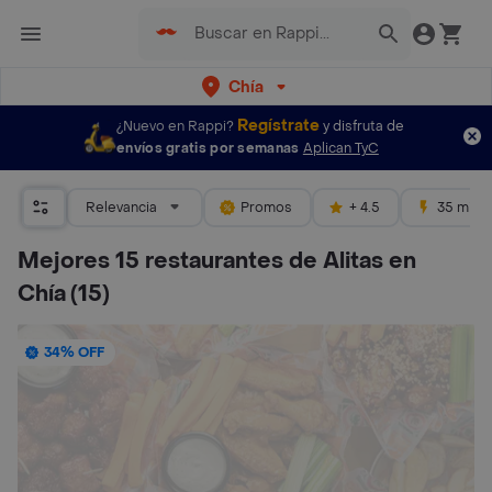
Chía
Regístrate
¿Nuevo en Rappi?
y disfruta de
envíos gratis por semanas
Aplican TyC
Relevancia
Promos
+ 4.5
35 mins
Mejores 15 restaurantes de Alitas en
Chía
(15)
34% OFF