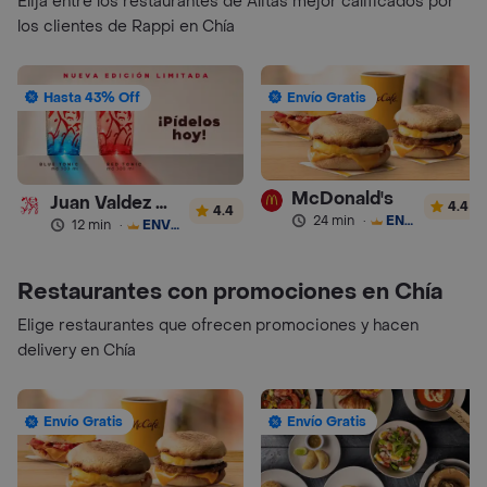
Elija entre los restaurantes de Alitas mejor calificados por
los clientes de Rappi en Chía
Hasta 43% Off
Envío Gratis
McDonald's
Juan Valdez Café
4.4
4.4
24 min
·
ENVÍO GRATIS
12 min
·
ENVÍO GRATIS
Restaurantes con promociones en Chía
Elige restaurantes que ofrecen promociones y hacen
delivery en Chía
Envío Gratis
Envío Gratis