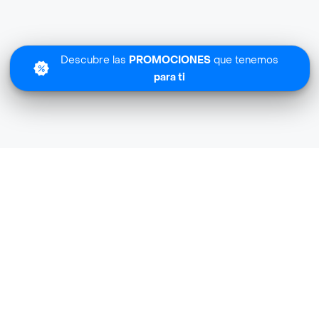
Descubre las
PROMOCIONES
que tenemos
para ti
Lo sentimos
Dire Masse-nc no tiene cobertura en tu zona.
Descubre
otras tiendas similares
cerca de ti.
Descubrir tiendas