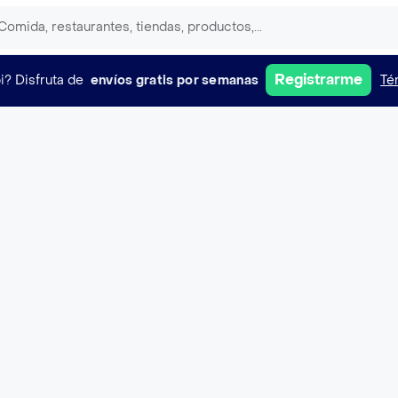
Registrarme
i?
Disfruta de
envíos gratis por semanas
Té