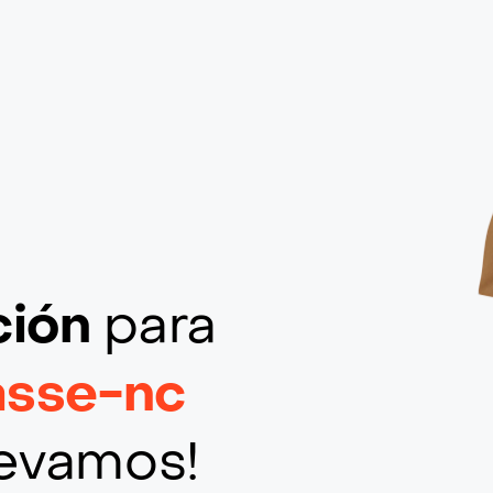
ción
para
asse-nc
llevamos!