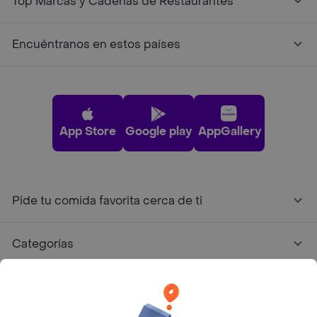
Top Marcas y Cadenas de Restaurantes
Encuéntranos en estos países
App Store
Google play
AppGallery
Pide tu comida favorita cerca de ti
Categorías
Únete a Rappi