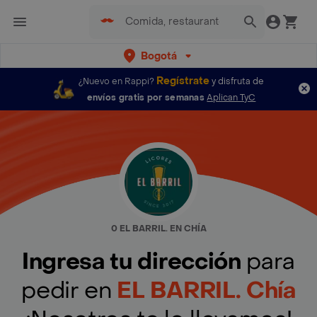
Bogotá
Regístrate
¿Nuevo en Rappi?
y disfruta de
envíos gratis por semanas
Aplican TyC
0 EL BARRIL. EN CHÍA
Ingresa tu dirección
para
pedir en
EL BARRIL. Chía