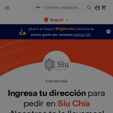
Bogotá
Regístrate
¿Nuevo en Rappi?
y disfruta de
envíos gratis por semanas
Aplican TyC
0 SIU EN CHÍA
Ingresa tu dirección
para
pedir en
Siu Chía