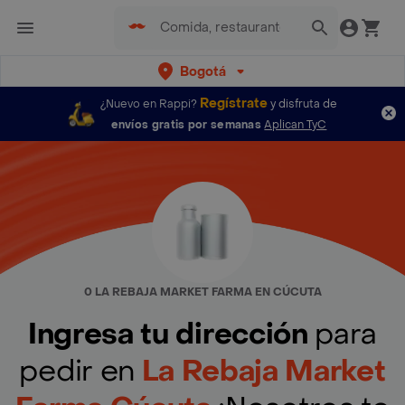
Bogotá
Regístrate
¿Nuevo en Rappi?
y disfruta de
envíos gratis por semanas
Aplican TyC
0 LA REBAJA MARKET FARMA EN CÚCUTA
Ingresa tu dirección
para
pedir en
La Rebaja Market