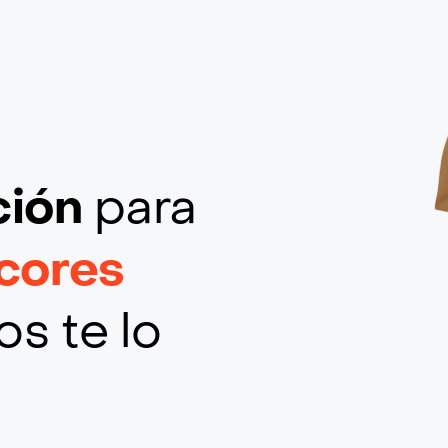
ción
para
icores
s te lo