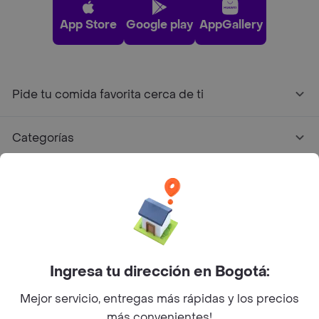
App Store
Google play
AppGallery
Pide tu comida favorita cerca de ti
Categorías
Únete a Rappi
Sobre Rappi
Facebook
Twitter
Instagram
Ingresa tu dirección en Bogotá:
Mejor servicio, entregas más rápidas y los precios
©
2026
Rappi Inc. All rights reserved.
más convenientes!