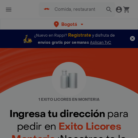
Bogotá
Regístrate
¿Nuevo en Rappi?
y disfruta de
envíos gratis por semanas
Aplican TyC
1 EXITO LICORES EN MONTERIA
Ingresa tu dirección
para
pedir en
Exito Licores