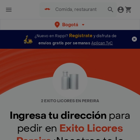
Bogotá
Regístrate
¿Nuevo en Rappi?
y disfruta de
envíos gratis por semanas
Aplican TyC
2 EXITO LICORES EN PEREIRA
Ingresa tu dirección
para
pedir en
Exito Licores