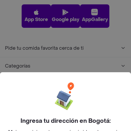
App Store
Google play
AppGallery
Pide tu comida favorita cerca de ti
Categorías
Únete a Rappi
Sobre Rappi
Facebook
Twitter
Instagram
Ingresa tu dirección en Bogotá: