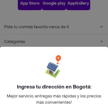
App Store
Google play
AppGallery
Pide tu comida favorita cerca de ti
Categorías
Únete a Rappi
Sobre Rappi
Facebook
Twitter
Instagram
Ingresa tu dirección en Bogotá:
Mejor servicio, entregas más rápidas y los precios
©
2026
Rappi Inc. All rights reserved.
más convenientes!