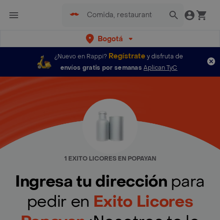
Bogotá
Regístrate
¿Nuevo en Rappi?
y disfruta de
envíos gratis por semanas
Aplican TyC
1 EXITO LICORES EN POPAYAN
Ingresa tu dirección
para
pedir en
Exito Licores