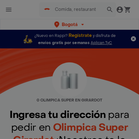
Bogotá
Regístrate
¿Nuevo en Rappi?
y disfruta de
envíos gratis por semanas
Aplican TyC
0 OLIMPICA SUPER EN GIRARDOT
Ingresa tu dirección
para
pedir en
Olimpica Super