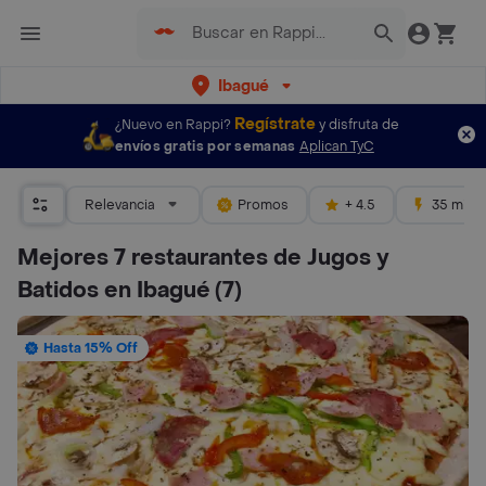
Ibagué
Regístrate
¿Nuevo en Rappi?
y disfruta de
envíos gratis por semanas
Aplican TyC
Relevancia
Promos
+ 4.5
35 mins
Mejores 7 restaurantes de Jugos y
Batidos en Ibagué
(7)
Hasta 15% Off