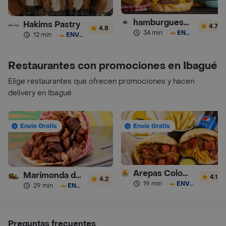
hamburguesas Rustica (RDC)
Hakims Pastry
4.7
4.8
34 min
·
ENVÍO GRATIS
12 min
·
ENVÍO GRATIS
Restaurantes con promociones en Ibagué
Elige restaurantes que ofrecen promociones y hacen
delivery en Ibagué
Envío Gratis
Envío Gratis
Arepas Colombianas Premium
Marimonda del Mono
4.1
4.2
19 min
·
ENVÍO GRATIS
29 min
·
ENVÍO GRATIS
Preguntas frecuentes