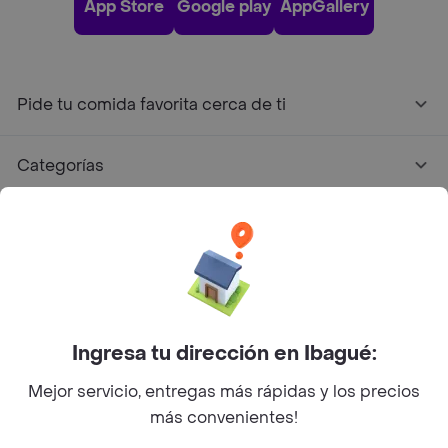
App Store
Google play
AppGallery
Pide tu comida favorita cerca de ti
Categorías
Únete a Rappi
Sobre Rappi
Facebook
Twitter
Instagram
Ingresa tu dirección en Ibagué:
Mejor servicio, entregas más rápidas y los precios
©
2026
Rappi Inc. All rights reserved.
más convenientes!