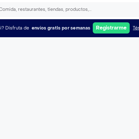
Registrarme
i?
Disfruta de
envíos gratis por semanas
Té