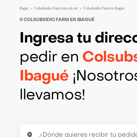
Rappi
Colsubsidio Farm cerca de mi
Colsubsidio Farm en Ibagué
0 COLSUBSIDIO FARM EN IBAGUÉ
Ingresa tu direc
pedir en
Colsub
Ibagué
¡Nosotros
llevamos!