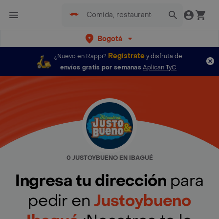
Bogotá
Regístrate
¿Nuevo en Rappi?
y disfruta de
envíos gratis por semanas
Aplican TyC
0 JUSTOYBUENO EN IBAGUÉ
Ingresa tu dirección
para
pedir en
Justoybueno