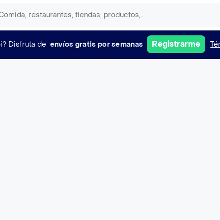
Registrarme
i?
Disfruta de
envíos gratis por semanas
Té