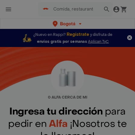
Bogotá
Regístrate
¿Nuevo en Rappi?
y disfruta de
envíos gratis por semanas
Aplican TyC
0 ALFA CERCA DE MI
Ingresa tu dirección
para
pedir en
Alfa
¡Nosotros te