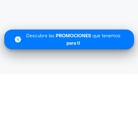
Descubre las
PROMOCIONES
que tenemos
para ti
Lo sentimos
Durex no tiene cobertura en tu zona.
Descubre
otras tiendas similares
cerca de ti.