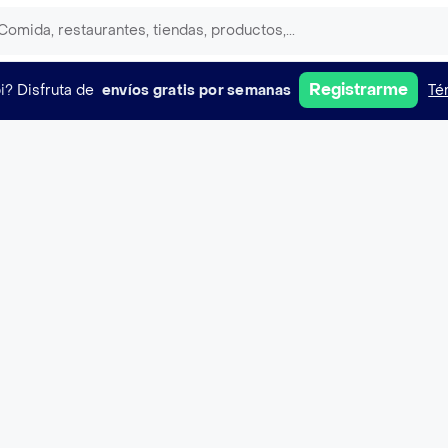
Registrarme
i?
Disfruta de
envíos gratis por semanas
Té