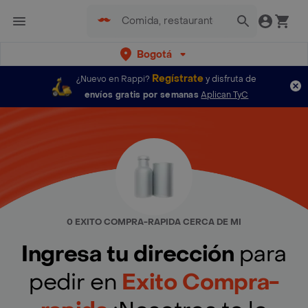
Bogotá
Regístrate
¿Nuevo en Rappi?
y disfruta de
envíos gratis por semanas
Aplican TyC
0 EXITO COMPRA-RAPIDA CERCA DE MI
Ingresa tu dirección
para
pedir en
Exito Compra-