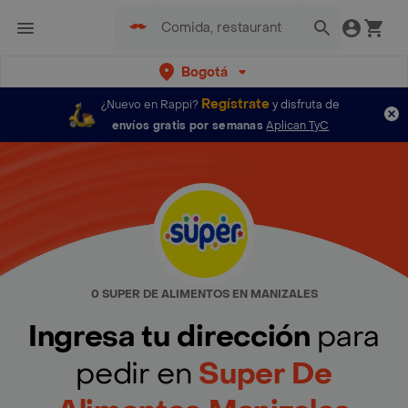
Bogotá
Regístrate
¿Nuevo en Rappi?
y disfruta de
envíos gratis por semanas
Aplican TyC
0 SUPER DE ALIMENTOS EN MANIZALES
Ingresa tu dirección
para
pedir en
Super De