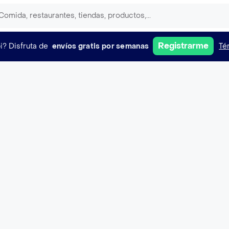
Registrarme
i?
Disfruta de
envíos gratis por semanas
Té