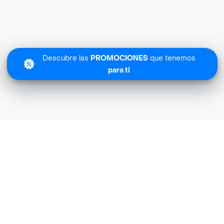
Descubre las
PROMOCIONES
que tenemos
para ti
Lo sentimos
Aurea Foods SAS no tiene cobertura en tu zona.
Descubre
otras tiendas similares
cerca de ti.