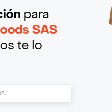
ción
para
Foods SAS
os te lo