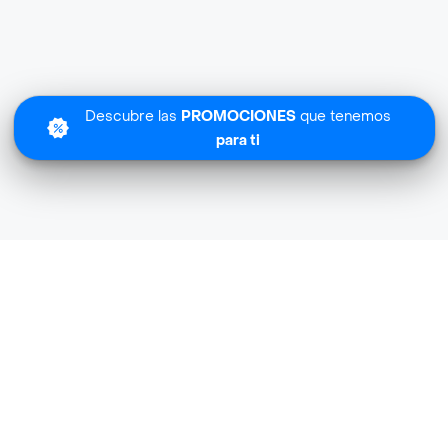
Descubre las
PROMOCIONES
que tenemos
para ti
Lo sentimos
Backbar Express no tiene cobertura en tu zona.
Descubre
otras tiendas similares
cerca de ti.