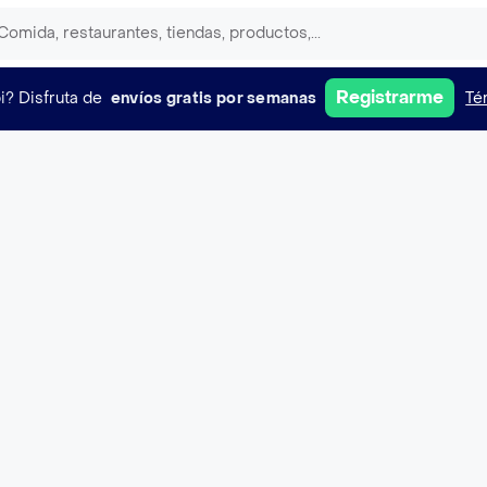
Registrarme
i?
Disfruta de
envíos gratis por semanas
Té